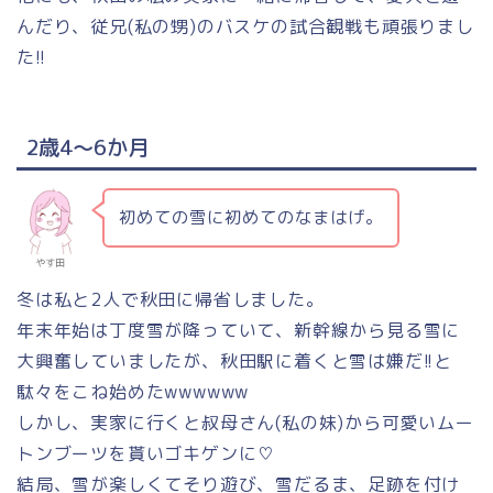
んだり、従兄(私の甥)のバスケの試合観戦も頑張りまし
た!!
2歳4～6か月
初めての雪に初めてのなまはげ。
やす田
冬は私と2人で秋田に帰省しました。
年末年始は丁度雪が降っていて、新幹線から見る雪に
大興奮していましたが、秋田駅に着くと雪は嫌だ!!と
駄々をこね始めたwwwwww
しかし、実家に行くと叔母さん(私の妹)から可愛いムー
トンブーツを貰いゴキゲンに♡
結局、雪が楽しくてそり遊び、雪だるま、足跡を付け