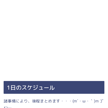
1日のスケジュール
諸事情により、後程まとめます・・・(m´・ω・｀)m ｺﾞ
ﾒﾝ…