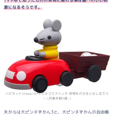
激になるそうです。
ハピネット(Happinet) ピタゴラスイッチ 荷物をのせるとはしるでス
ー (対象年齢3歳~)
夫からは大ピンチずかん3と、大ピンチずかんの自由帳