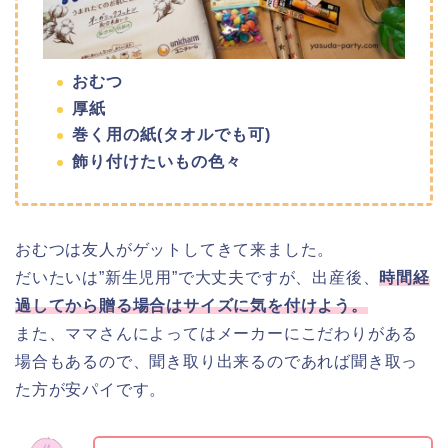
今回は3段重ねのケーキにするよ!!手順は簡
単なので是非挑戦してみて。
やす田
おおまかにはこんな感じ↓。
型を作る
おむつを詰める
ケーキを重ねる
デコレーション
型を作る
おむつが抜けないように底に厚紙をしいています。