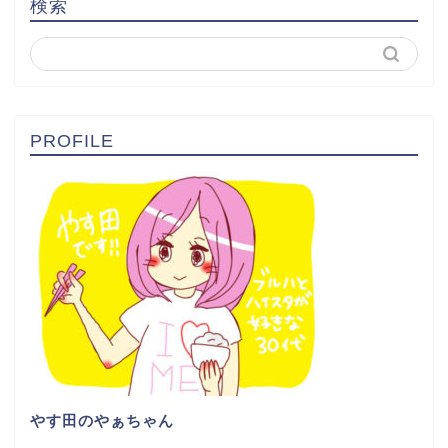
18
ライフ
3
出産・育児
5
恋愛・結婚
17
旅行記
8
書評
4
漫画・アニメ・特撮
25
神社仏閣
11
美容
22
雑記