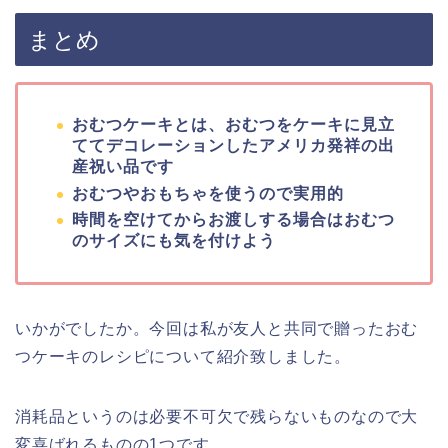
私の場合は皆車で集合だったのでその場でお渡ししま
したが。
出産祝いに悩んでいる方は是非チャレンジしてみて
は。
ベビー服は友人とお店数件回り、ネット購
入したよ。どちらも喜んでもらえて良かっ
やす田
たです。
はらぺこあおむし おむつケーキ 出産祝い 名入れ刺繍 3段 Sassy ビタ
ット Bitatto バスタオル オムツケーキ 男の子 女の子 ERIC CARLE エ
リックカール (パンパーステープタイプＳサイズ)
おむつケーキ
出産祝い
手作り