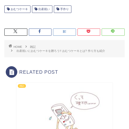
【夫婦2人】山形弾丸旅行の旅日記 蔵王
温泉大露天風呂やおみやげ品など
『小江戸川越七福神めぐり』に行ってき
ましたレポ!! 御朱印やルートなど
検索