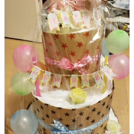
翌日、皆でBBQだったのでその際にお渡し。喜んで頂
けました!!
この大きさでもおむつが数枚余ったので別でお渡しし
たよ。
まとめ
おむつケーキとは、おむつをケーキに見立
ててデコレーションしたアメリカ発祥の出
産祝い品です
おむつやおもちゃを使うので実用的
時間を空けてからお渡しする場合はおむつ
のサイズにも気を付けよう