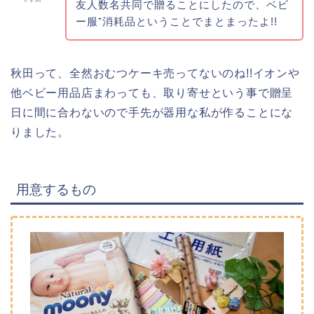
だいたいは”新生児用”で大丈夫ですが、出産後、
時間経
過してから贈る場合はサイズに気を付けよう。
また、ママさんによってはメーカーにこだわりがある
場合もあるので、聞き取り出来るのであれば聞き取っ
た方が安パイです。
おむつ以外は100均でゲットできるものが
ほとんどだよ!!
やす田
私の場合、工作の材料は手持ちの物が多かったです
が、ロディなどのおもちゃ類は購入しました。
使わないものも多かったけど(´;ω;｀)
レシピ