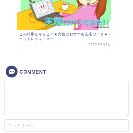
もっとkwsk
Twitter
★作品の告知用の為、ツイート頻度は少ないですが、
フォロワーさんには全力で絡みたいです。
Follow @88rLzZG4T1O0lI1
Tweets by 88rLzZG4T1O0lI1