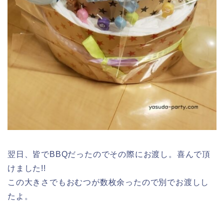
いかがでしたか。今回は私が友人と共同で贈ったおむ
つケーキのレシピについて紹介致しました。
消耗品というのは必要不可欠で残らないものなので大
変喜ばれるものの1つです。
私の姉妹もおむつやミルクなどを頂いていたので、困
らないものなんだ!!という認識はありました。
実際に作ってみると案外簡単で、ただ『ハイ!!』と渡す
よりも可愛くて作って良かったなー。という感じで
す。
ただ、
買ってきたおむつよりもかさが増し荷物になる
ので、友人のもとに赴いて渡すのが一番
ですね。