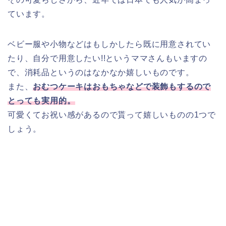
ています。
ベビー服や小物などはもしかしたら既に用意されてい
たり、自分で用意したい!!というママさんもいますの
で、消耗品というのはなかなか嬉しいものです。
また、
おむつケーキはおもちゃなどで装飾もするので
とっても実用的。
可愛くてお祝い感があるので貰って嬉しいものの1つで
しょう。
となりのトトロ おむつケーキ 出産祝い 名入れ刺繍 3段 オムツケーキ
男の子 女の子 スタジオジブリ (パンパーステープタイプＳサイズ)
市販の物は人気のキャラクターや、男の子用・女の子
用などがあり、赤ちゃんだって嬉しいです。