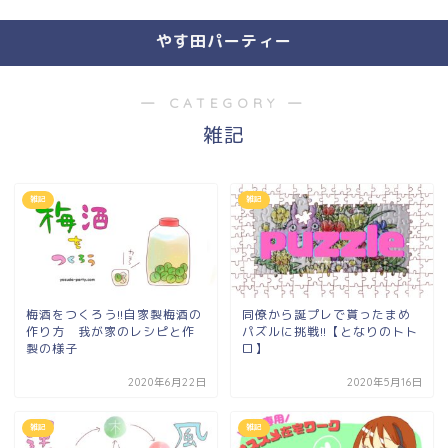
やす田パーティー
― CATEGORY ―
雑記
雑記
雑記
梅酒をつくろう!!自家製梅酒の
同僚から誕プレで貰ったまめ
作り方 我が家のレシピと作
パズルに挑戦!!【となりのトト
製の様子
ロ】
2020年6月22日
2020年5月16日
雑記
雑記