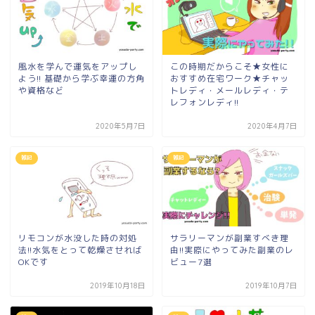
風水を学んで運気をアップし
この時期だからこそ★女性に
よう!! 基礎から学ぶ幸運の方角
おすすめ在宅ワーク★チャッ
や資格など
トレディ・メールレディ・テ
レフォンレディ!!
2020年5月7日
2020年4月7日
雑記
雑記
リモコンが水没した時の対処
サラリーマンが副業すべき理
法!!水気をとって乾燥させれば
由!!実際にやってみた副業のレ
OKです
ビュー7選
2019年10月18日
2019年10月7日