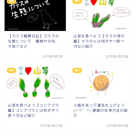
雑記
雑記
【カラス観察日記】カラスの
山菜を食べよう【タラの芽の
生態について 種類や分布、
編】タラのとは何ぞや?!食べ
子育てなど
方など紹介
2019年9月7日
2019年6月25日
雑記
雑記
山菜を食べよう【コシアブラ
小銭を洗って運気を上げよう
編】コシアブラとは何ぞや?!
(*´▽｀*) 硬貨の洗浄方法の紹
食べ方など紹介
介
2019年6月23日
2019年6月10日