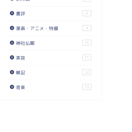
書評
8
漫画・アニメ・特撮
4
神社仏閣
25
美容
11
雑記
22
音楽
15