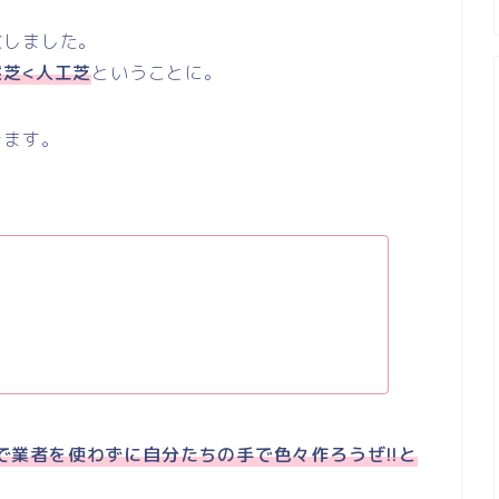
致しました。
然芝<人工芝
ということに。
きます。
lf』の略で業者を使わずに自分たちの手で色々作ろうぜ!!と