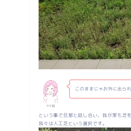
このままじゃお外に出ら
やす田
という事で旦那と話し合い、我が家も芝
我々は人工芝という選択です。