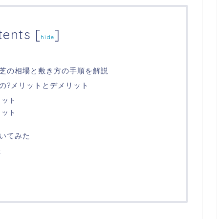
tents
[
]
hide
人工芝の相場と敷き方の手順を解説
の?メリットとデメリット
リット
リット
いてみた
た