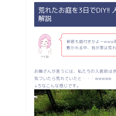
荒れたお庭を3日でDIY!
解説
新居も庭付きかよーwww
敷かれる中、我が家は荒れ
やす田
お隣さんが言うには、私たちの入居前は
気づいたら荒れていたと・・・wwwww
↓ちなこんな感じです。