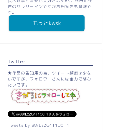
食べる事と音楽が大好きな30代。秋田市在
住のサラリーマンですがお絵描きも趣味で
す。
もっとkwsk
Twitter
★作品の告知用の為、ツイート頻度は少な
いですが、フォロワーさんには全力で絡み
たいです。
Tweets by 88rLzZG4T1O0lI1