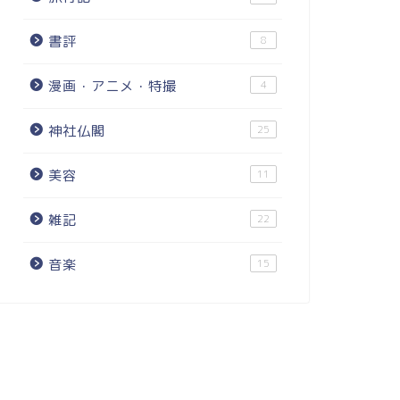
書評
8
漫画・アニメ・特撮
4
神社仏閣
25
美容
11
雑記
22
音楽
15