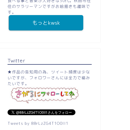
食べる事と音楽が大好きな30代。秋田市在
住のサラリーマンですがお絵描きも趣味で
す。
もっとkwsk
Twitter
★作品の告知用の為、ツイート頻度は少な
いですが、フォロワーさんには全力で絡み
たいです。
Tweets by 88rLzZG4T1O0lI1