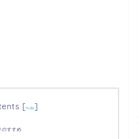
tents
[
]
hide
りのすすめ