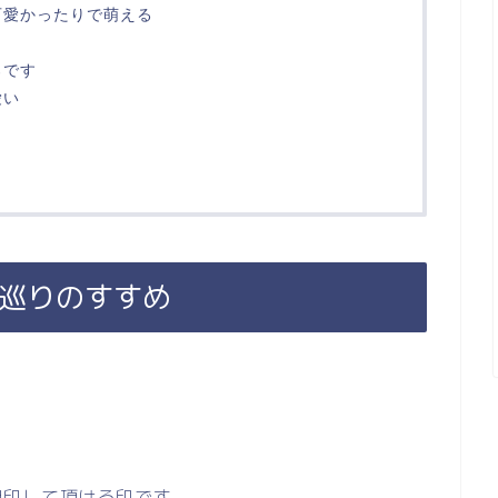
可愛かったりで萌える
ろです
愛い
閣巡りのすすめ
押印して頂ける印です。