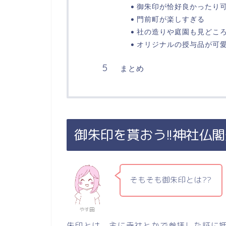
御朱印が恰好良かったり
門前町が楽しすぎる
社の造りや庭園も見どこ
オリジナルの授与品が可
まとめ
御朱印を貰おう!!神社仏
そもそも御朱印とは??
やす田
朱印とは、主に寺社とかで参拝した証に