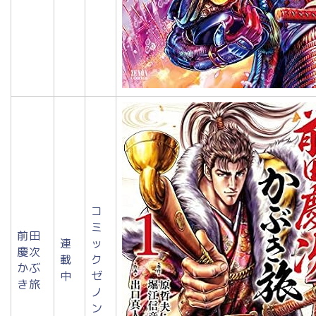
コ
ミ
前田
連
ッ
慶次
載
ク
かぶ
中
ゼ
き旅
ノ
ン