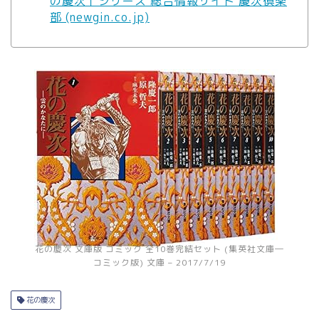
の慶次」シリーズ 総合情報サイト 慶次倶楽
部 (newgin.co.jp)
花の慶次 文庫版 コミック 全10巻完結セット (集英社文庫―
コミック版) 文庫 – 2017/7/19
花の慶次