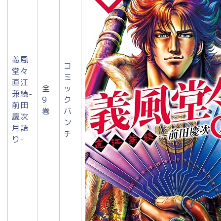
義風
コ
堂々
ミ
直江
全
ッ
兼続-
9
ク
前田
巻
バ
慶次
ン
月語
チ
り-