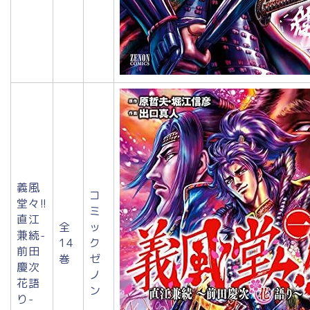
義風
コ
堂々!!
ミ
直江
全
ッ
兼続-
14
ク
前田
巻
ゼ
慶次
ノ
花語
ン
り-