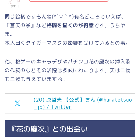
やす田
同じ絵柄ですもんね(*´▽｀*)有名どころでいえば、
『蒼天の拳』など
格闘を描くのが得意
です。うらや
ま。
本人曰くタイガーマスクの影響を受けているとの事。
他、格ゲーのキャラデザやパチンコ花の慶次の挿入歌
の作詞のなどその活躍は多岐にわたります。天は二物
も三物も与えていますね。
(20) 原哲夫 【公式】さん (@haratetsuo
_jp) / Twitter
『花の慶次』との出会い