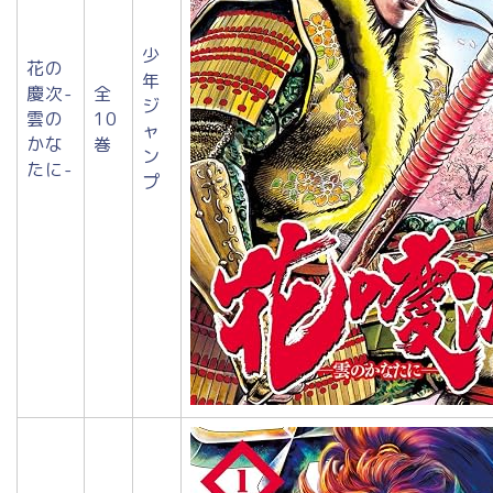
少
花の
年
慶次-
全
ジ
雲の
10
ャ
かな
巻
ン
たに-
プ