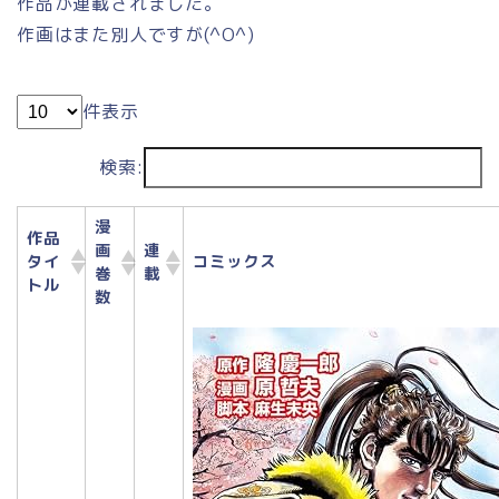
作品が連載されました。
作画はまた別人ですが(^O^)
件表示
検索:
漫
作品
画
連
タイ
コミックス
巻
載
トル
数