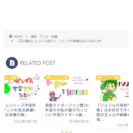
HOME
漫画・アニメ・特撮
『花の慶次』について語ろう シリーズや映像化などのまとめ!!
RELATED POST
・アニメ・特撮
漫画・アニメ・特撮
漫画・アニメ・特撮
面ライダーファン歴20
『ジョジョの奇妙な冒
ガンダムシリーズ宇
超えの私が選ぶカッコ
険』はお好きですか? 各
紀編 アニメを見る順番
平成ライダー5選...
部の主人公や映像化の
年表や出来事の解...
有...
2019年9月1日
2022年6月
2021年5月31日