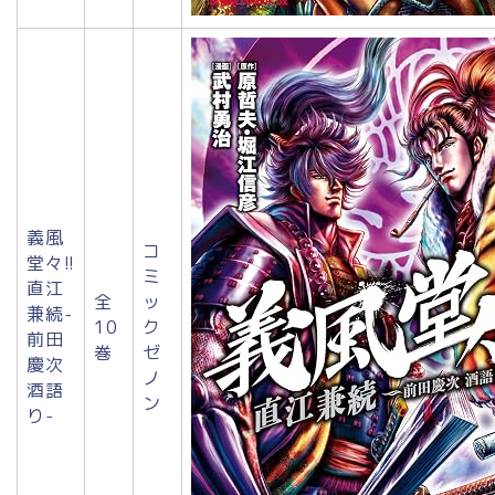
義風
コ
堂々!!
ミ
直江
全
ッ
兼続-
10
ク
前田
巻
ゼ
慶次
ノ
酒語
ン
り-