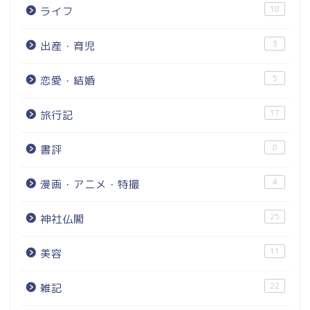
18
ライフ
3
出産・育児
5
恋愛・結婚
17
旅行記
8
書評
4
漫画・アニメ・特撮
25
神社仏閣
11
美容
22
雑記