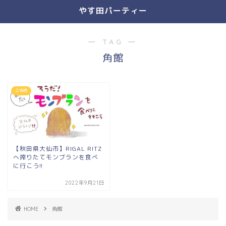
やす田パーティー
― TAG ―
角館
ご当地
【秋田県大仙市】RIGAL RITZ
へ搾りたてモンブランを食べ
に行こう!!
2022年9月21日
HOME
角館