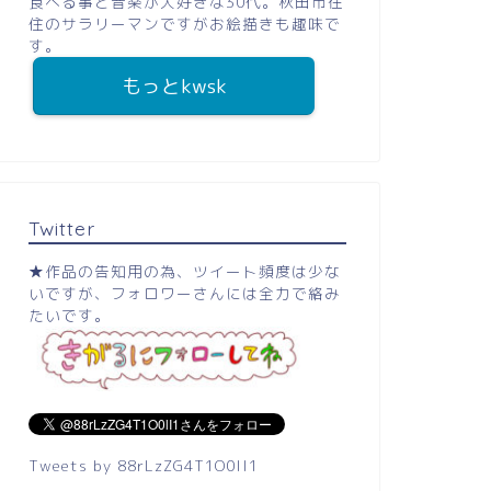
食べる事と音楽が大好きな30代。秋田市在
住のサラリーマンですがお絵描きも趣味で
す。
もっとkwsk
Twitter
★作品の告知用の為、ツイート頻度は少な
いですが、フォロワーさんには全力で絡み
たいです。
Tweets by 88rLzZG4T1O0lI1