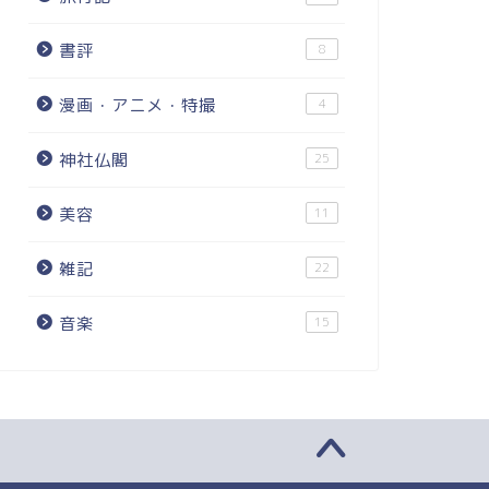
書評
8
漫画・アニメ・特撮
4
神社仏閣
25
美容
11
雑記
22
音楽
15