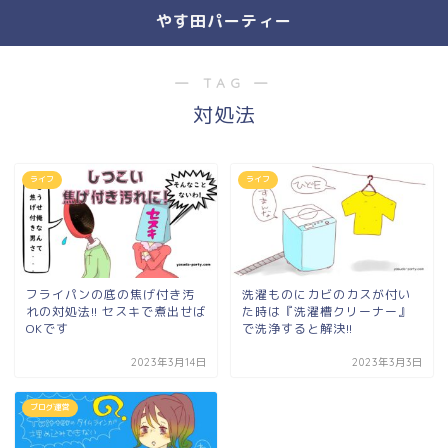
やす田パーティー
― TAG ―
対処法
ライフ
ライフ
フライパンの底の焦げ付き汚
洗濯ものにカビのカスが付い
れの対処法!! セスキで煮出せば
た時は『洗濯槽クリーナー』
OKです
で洗浄すると解決!!
2023年3月14日
2023年3月3日
ブログ運営