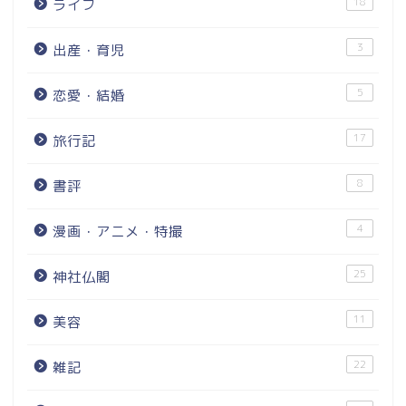
18
ライフ
3
出産・育児
5
恋愛・結婚
17
旅行記
8
書評
4
漫画・アニメ・特撮
25
神社仏閣
11
美容
22
雑記