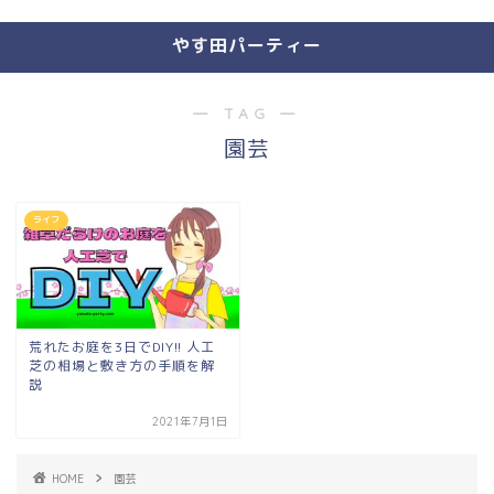
やす田パーティー
― TAG ―
園芸
ライフ
荒れたお庭を3日でDIY!! 人工
芝の相場と敷き方の手順を解
説
2021年7月1日
HOME
園芸