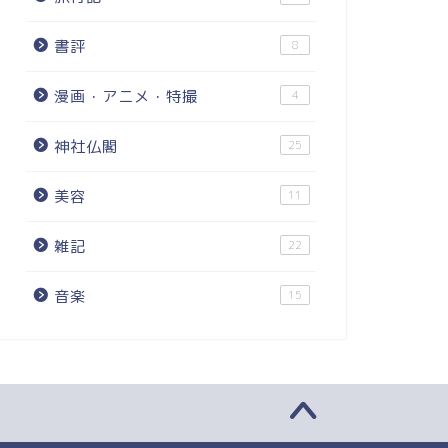
書評
8
漫画・アニメ・特撮
4
神社仏閣
25
美容
11
雑記
22
音楽
15