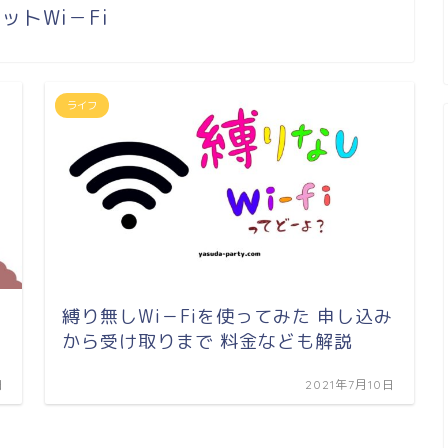
ットWi－Fi
ライフ
縛り無しWi－Fiを使ってみた 申し込み
から受け取りまで 料金なども解説
日
2021年7月10日