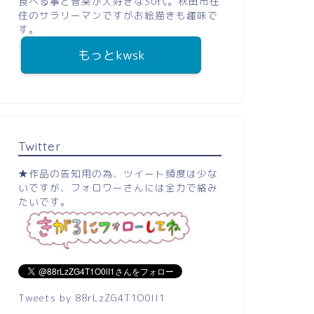
食べる事と音楽が大好きな30代。秋田市在
住のサラリーマンですがお絵描きも趣味で
す。
もっとkwsk
Twitter
★作品の告知用の為、ツイート頻度は少な
いですが、フォロワーさんには全力で絡み
たいです。
Tweets by 88rLzZG4T1O0lI1