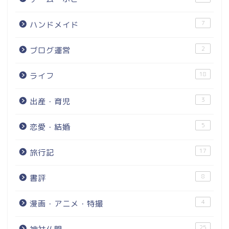
7
ハンドメイド
2
ブログ運営
18
ライフ
3
出産・育児
5
恋愛・結婚
17
旅行記
8
書評
4
漫画・アニメ・特撮
25