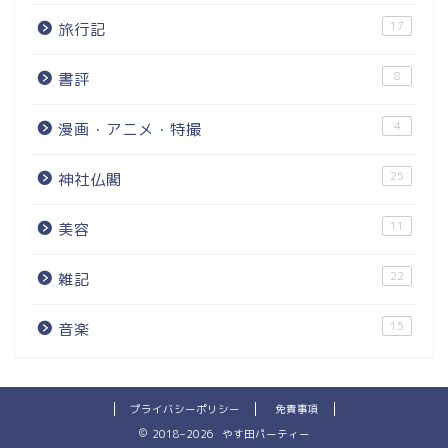
17
旅行記
8
書評
4
漫画・アニメ・特撮
25
神社仏閣
11
美容
22
雑記
15
音楽
プライバシーポリシー
免責事項
2018–2026 やす田パーティー