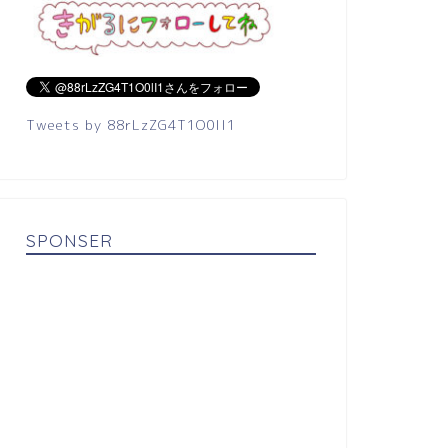
Tweets by 88rLzZG4T1O0lI1
SPONSER