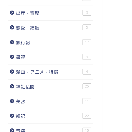
出産・育児
3
恋愛・結婚
5
旅行記
17
書評
8
漫画・アニメ・特撮
4
神社仏閣
25
美容
11
雑記
22
音楽
15