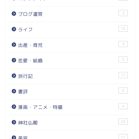
2
ブログ運営
18
ライフ
3
出産・育児
5
恋愛・結婚
17
旅行記
8
書評
4
漫画・アニメ・特撮
25
神社仏閣
11
美容