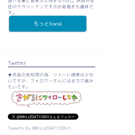
食べる事と音楽が大好きな30代。秋田市在
住のサラリーマンですがお絵描きも趣味で
す。
もっとkwsk
Twitter
★作品の告知用の為、ツイート頻度は少な
いですが、フォロワーさんには全力で絡み
たいです。
Tweets by 88rLzZG4T1O0lI1