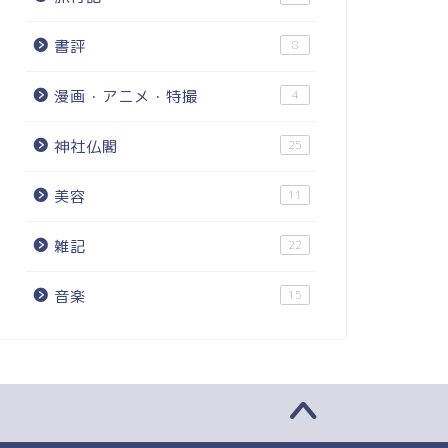
書評
8
漫画・アニメ・特撮
4
神社仏閣
25
美容
11
雑記
22
音楽
15