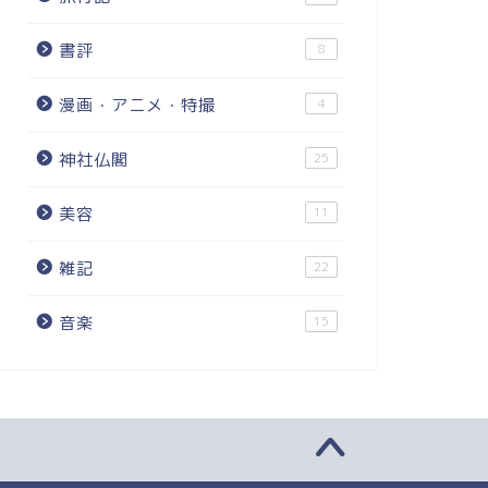
書評
8
漫画・アニメ・特撮
4
神社仏閣
25
美容
11
雑記
22
音楽
15