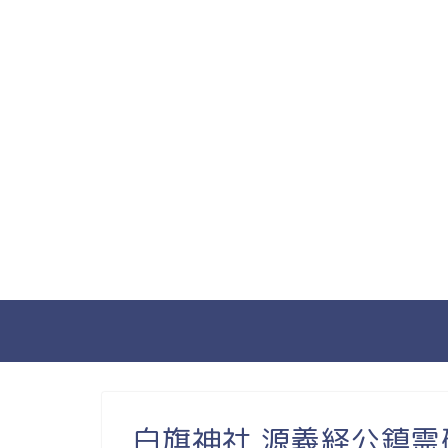
白旗神社 源義経公鎮霊