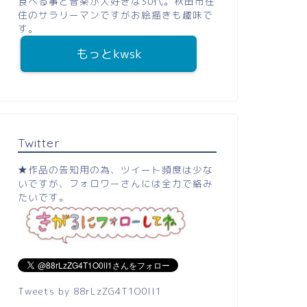
食べる事と音楽が大好きな30代。秋田市在
住のサラリーマンですがお絵描きも趣味で
す。
もっとkwsk
Twitter
★作品の告知用の為、ツイート頻度は少な
いですが、フォロワーさんには全力で絡み
たいです。
Tweets by 88rLzZG4T1O0lI1