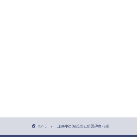
HOME
白旗神社 源義経公鎮霊碑案内板