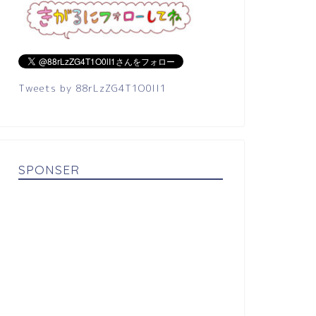
Tweets by 88rLzZG4T1O0lI1
SPONSER