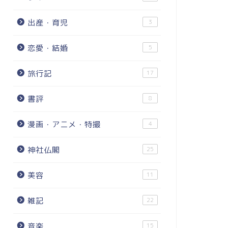
出産・育児
3
恋愛・結婚
5
旅行記
17
書評
8
漫画・アニメ・特撮
4
神社仏閣
25
美容
11
雑記
22
音楽
15