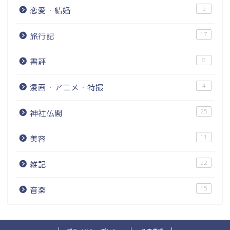
5
恋愛・結婚
17
旅行記
8
書評
4
漫画・アニメ・特撮
25
神社仏閣
11
美容
22
雑記
15
音楽